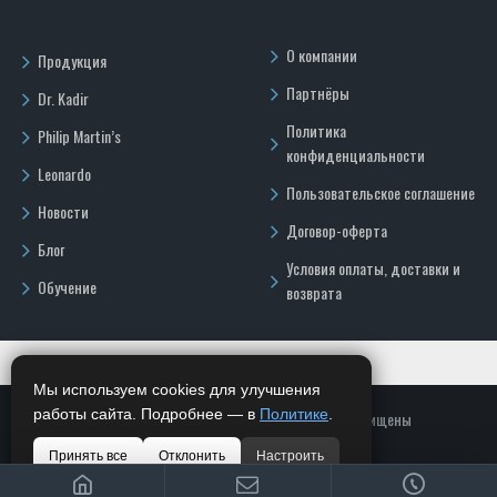
О компании
Продукция
Партнёры
Dr. Kadir
Политика
Philip Martin’s
конфиденциальности
Leonardo
Пользовательское соглашение
Новости
Договор-оферта
Блог
Условия оплаты, доставки и
Обучение
возврата
Мы используем cookies для улучшения
работы сайта. Подробнее — в
Политике
.
Copyright © 2026, ООО "ГРОК", Все права защищены
Принять все
Отклонить
Настроить