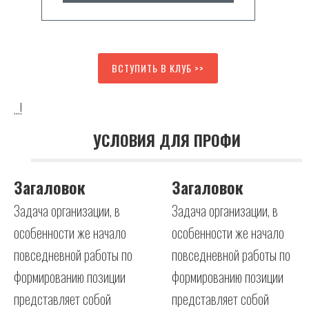
ВСТУПИТЬ В КЛУБ >>
...!
УСЛОВИЯ ДЛЯ ПРОФИ
Загаловок
Загаловок
Задача организации, в
Задача организации, в
особенности же начало
особенности же начало
повседневной работы по
повседневной работы по
формированию позиции
формированию позиции
представляет собой
представляет собой