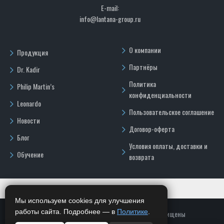
E-mail:
info@lantana-group.ru
О компании
Продукция
Партнёры
Dr. Kadir
Политика
Philip Martin’s
конфиденциальности
Leonardo
Пользовательское соглашение
Новости
Договор-оферта
Блог
Условия оплаты, доставки и
Обучение
возврата
Мы используем cookies для улучшения
работы сайта. Подробнее — в
Политике
.
Copyright © 2026, ООО "ГРОК", Все права защищены