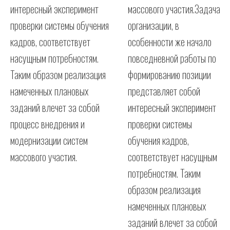
интересный эксперимент
массового участия.Задача
проверки системы обучения
организации, в
кадров, соответствует
особенности же начало
насущным потребностям.
повседневной работы по
Таким образом реализация
формированию позиции
намеченных плановых
представляет собой
заданий влечет за собой
интересный эксперимент
процесс внедрения и
проверки системы
модернизации систем
обучения кадров,
массового участия.
соответствует насущным
потребностям. Таким
образом реализация
намеченных плановых
заданий влечет за собой