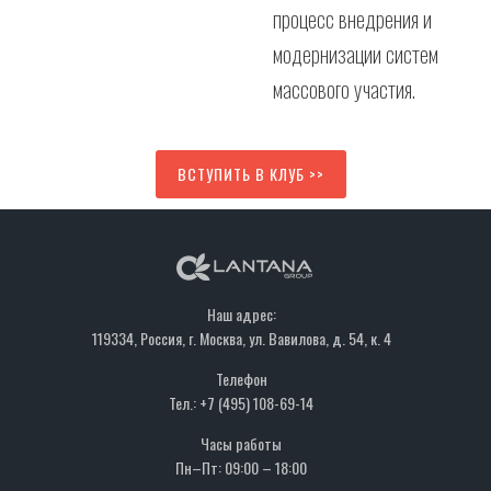
процесс внедрения и
модернизации систем
массового участия.
ВСТУПИТЬ В КЛУБ >>
Наш адрес:
119334, Россия, г. Москва, ул. Вавилова, д. 54, к. 4
Телефон
Тел.: +7 (495) 108-69-14
Часы работы
Пн–Пт: 09:00 – 18:00