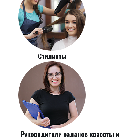
Стилисты
Руководители саланов красоты и