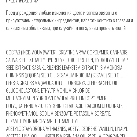
ПРЕДУПРЕЖДЕНИЯ:
Предупреждения: любые изменения цвета и запаха связаны с
присутствием натуральных ингредиентов, избегать контакта с глазами и
слизистыми оболочками, при случайном попадании промыть водой.
СОСТАВ (INCI): AQUA (WATER), CREATINE, VP/VA COPOLYMER, CANNABIS
SATIVA SEED EXTRACT*, HYDROLYZED RICE PROTEIN, HYDROLYZED HEMP
SEED EXTRACT, SASA KURILENSIS LEAF/STEM EXTRACT*, SIMMONDSIA
CHINENSIS (JOJOBA) SEED OIL, SESAMUM INDICUM (SESAME) SEED OIL,
PERSEA GRATISSIMA (AVOCADO) OIL, ORBIGNYA OLEIFERA SEED OIL,
GLUCONOLACTONE, ETHYLTRIMONIUM CHLORIDE
METHACRYLATE/HYDROLYZED WHEAT PROTEIN COPOLYMER,
POLYQUATERNIUM-10, GLYCERIN, CITRIC ACID, CALCIUM GLUCONATE,
PHENOXYETHANOL, SODIUM BENZOATE, POTASSIUM SORBATE,
HEXAMETHYLINDANOPYRAN, TETRAMETHYL
ACETYLOCTAHYDRONAPHTHALENES, ACETYL CEDRENE, VANILLIN, LINALYL
ACETATE, LINALOOL, JUNIPERUS VIRGINIANA OIL, PARFUM (FRAGRANCE).