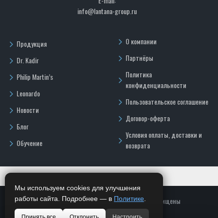
E-mail:
info@lantana-group.ru
О компании
Продукция
Партнёры
Dr. Kadir
Политика
Philip Martin’s
конфиденциальности
Leonardo
Пользовательское соглашение
Новости
Договор-оферта
Блог
Условия оплаты, доставки и
Обучение
возврата
Мы используем cookies для улучшения
работы сайта. Подробнее — в
Политике
.
Copyright © 2026, ООО "ГРОК", Все права защищены
Принять все
Отклонить
Настроить