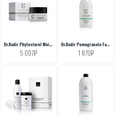
Dr.Kadir Phytosterol Moisturizing Cream For Dry Skin, 50 ml
Dr.Kadir Pomegranate Facial Gel Soap, 330 ml
5 097₽
1 870₽