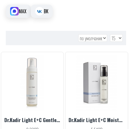
MAX
ВК
Dr.Kadir Light E+C Gentle Cleansing Foam, 200 ml
Dr.Kadir Light E+C Moisturizer Cream, 50 ml