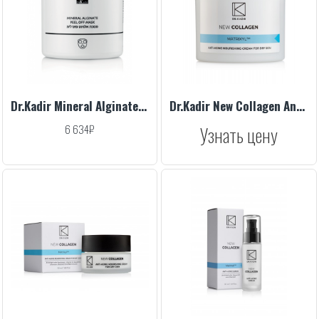
Dr.Kadir Mineral Alginate Peel Off Mask, 500 ml
Dr.Kadir New Collagen Anti Aging Nourishing Cream For Dry Skin, 250 ml
6 634₽
Узнать цену