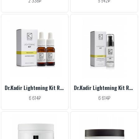
2 338₽
5 542₽
Dr.Kadir Lightening Kit Revitalizing Resveratrol Drops, 2x10 ml
Dr.Kadir Lightening Kit Retinol Serum, 50 ml
6 614₽
6 614₽