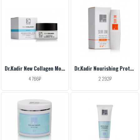
Dr.Kadir New Collagen Moisturizer For Normal/Dry Skin SPF=22, 50 ml
Dr.Kadir Nourishing Protective Lipstick SPF 50, 4.5 g
4 766₽
2 292₽