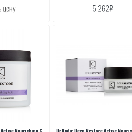
ь цену
5 262₽
Dr.Kadir Deep Restore Active Nourishing Cream, 250 ml