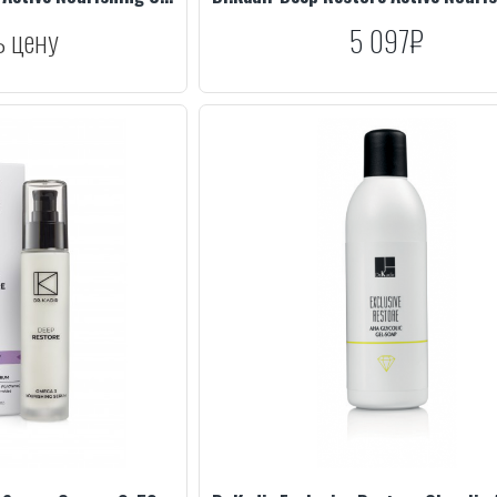
ь цену
5 097₽