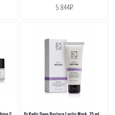
5 844₽
Dr.Kadir Deep Restore Active Nourishing Cream, 50 ml
Dr.Kadir Deep Restore Lactic Mask, 75 ml