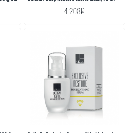
4 208₽