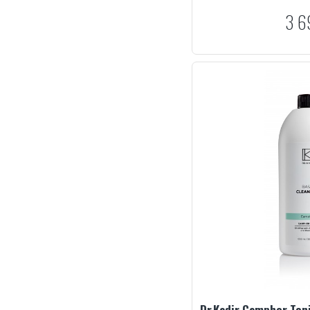
3 6
Dr.Kadir Camphor Ton