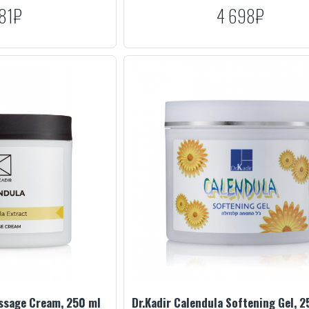
81₽
4 698₽
assage Cream, 250 ml
Dr.Kadir Calendula Softening Gel, 2