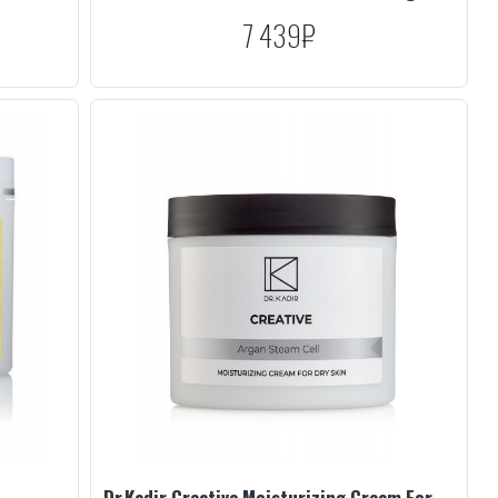
7 439₽
Dr.Kadir Creative Moisturizing Cream For Dry Skin, 250 ml