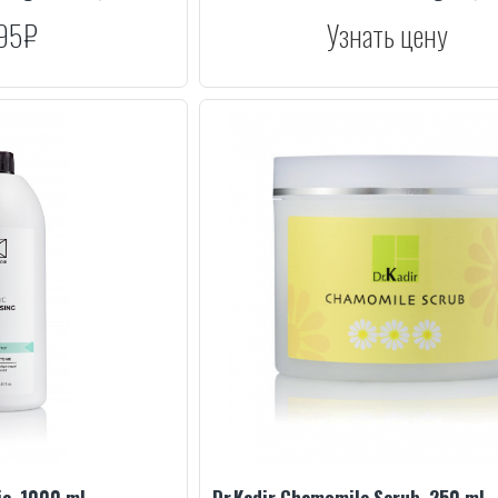
95₽
Узнать цену
ic, 1000 ml
Dr.Kadir Chamomile Scrub, 250 ml