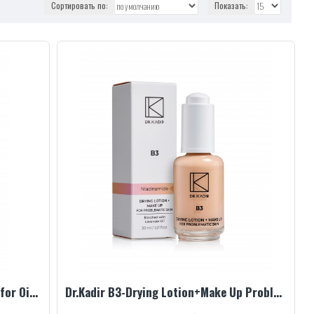
Сортировать по:
Показать:
Dr.Kadir B3 – Extra Light Day Creamfor Oily and Problematic Skin, 75 ml
Dr.Kadir B3-Drying Lotion+Make Up Problematic Skin, 30 ml