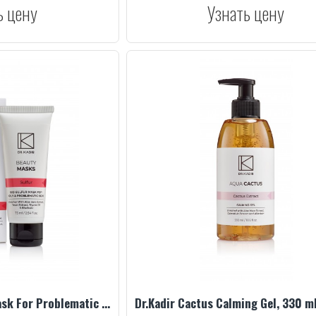
ь цену
Узнать цену
Dr.Kadir Bio-Sulfur Mask For Problematic Skin, 75 ml
Dr.Kadir Cactus Calming Gel, 330 m