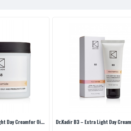
Dr.Kadir B3 – Extra Light Day Creamfor Oily and Problematic Skin, 250 ml