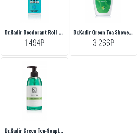
Dr.Kadir Deodorant Roll-On Aluminum Free, 70 ml
Dr.Kadir Green Tea Shower Scrub, 300 ml
1 494₽
3 266₽
Dr.Kadir Green Tea-Soapless Soap, 330 ml