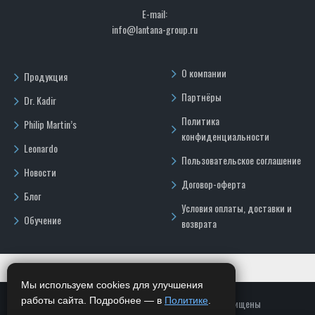
E-mail:
info@lantana-group.ru
О компании
Продукция
Партнёры
Dr. Kadir
Политика
Philip Martin’s
конфиденциальности
Leonardo
Пользовательское соглашение
Новости
Договор-оферта
Блог
Условия оплаты, доставки и
Обучение
возврата
Мы используем cookies для улучшения
работы сайта. Подробнее — в
Политике
.
Copyright © 2026, ООО "ГРОК", Все права защищены