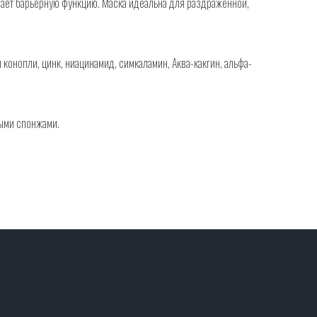
ает барьерную функцию. Маска идеальна для раздраженной,
конопли, цинк, ниацинамид, симкаламин, Аква-какгин, альфа-
ными спонжами.