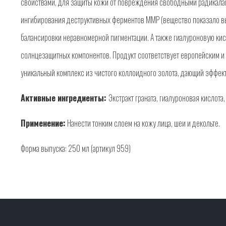
свойствами, для защиты кожи от повреждения свободными радикалам
ингибирования деструктивных ферментов ММР (вещество показало в
балансировки неравномерной пигментации. А также гиалуроновую ки
солнцезащитных компонентов. Продукт соответствует европейским и
уникальный комплекс из чистого коллоидного золота, дающий эффект
Активные ингредиенты:
Экстракт граната, гиалуроновая кислота,
Применение:
Нанести тонким слоем на кожу лица, шеи и декольте.
Форма выпуска: 250 мл (артикул 959)