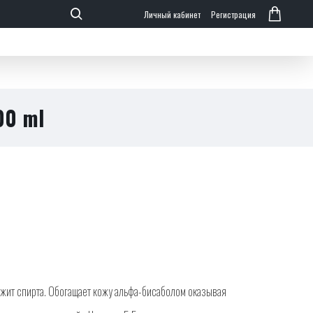
Личный кабинет
Регистрация
000 ml
жит спирта. Обогащает кожу альфа-бис
аболом оказывая